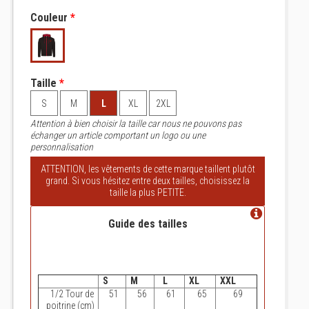
Couleur
*
Taille
*
S
M
L
XL
2XL
Attention à bien choisir la taille car nous ne pouvons pas
échanger un article comportant un logo ou une
personnalisation
ATTENTION, les vêtements de cette marque taillent plutôt
grand. Si vous hésitez entre deux tailles, choisissez la
taille la plus PETITE.
Guide des tailles
S
M
L
XL
XXL
1/2 Tour de
51
56
61
65
69
poitrine (cm)