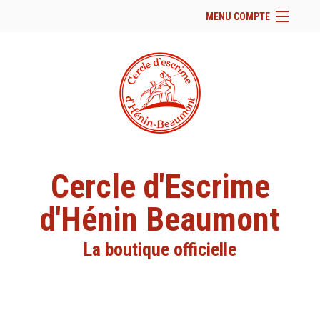
MENU COMPTE
Accueil
Site Web du club
Facebook
Se connecter
Panier (
vide
)
Cercle d'Escrime
d'Hénin Beaumont
La boutique officielle