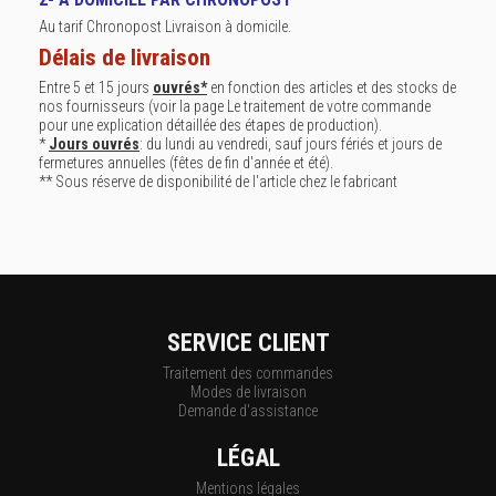
Au tarif Chronopost Livraison à domicile.
Délais de livraison
Entre 5 et 15 jours
ouvrés*
en fonction des articles et des stocks de
nos fournisseurs (voir la page
Le traitement de votre commande
pour une explication détaillée des étapes de production).
*
Jours ouvrés
: du lundi au vendredi, sauf jours fériés et jours de
fermetures annuelles (fêtes de fin d'année et été).
** Sous réserve de disponibilité de l'article chez le fabricant
SERVICE CLIENT
Traitement des commandes
Modes de livraison
Demande d'assistance
LÉGAL
Mentions légales