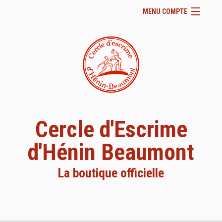
MENU COMPTE
Accueil
Site Web du club
Facebook
Se connecter
Panier (
vide
)
Cercle d'Escrime
d'Hénin Beaumont
La boutique officielle