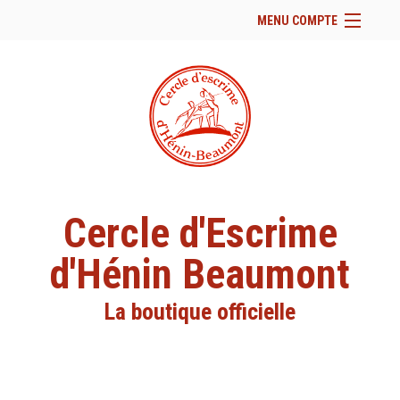
MENU COMPTE
Accueil
Site Web du club
Facebook
Se connecter
Panier (
vide
)
Cercle d'Escrime
d'Hénin Beaumont
La boutique officielle