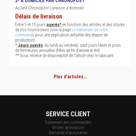
2- À DOMICILE PAR CHRONOPOST
Au tarif Chronopost Livraison à domicile.
Délais de livraison
Entre 5 et 15 jours
ouvrés*
en fonction des articles et des stocks
de nos fournisseurs (voir la page
Le traitement de votre
commande
pour une explication détaillée des étapes de
production).
*
Jours ouvrés
: du lundi au vendredi, sauf jours fériés et jours
de fermetures annuelles (fêtes de fin d'année et été).
** Sous réserve de disponibilité de l'article chez le fabricant
Plus d'articles...
SERVICE CLIENT
Traitement des commandes
Modes de livraison
Demande d'assistance