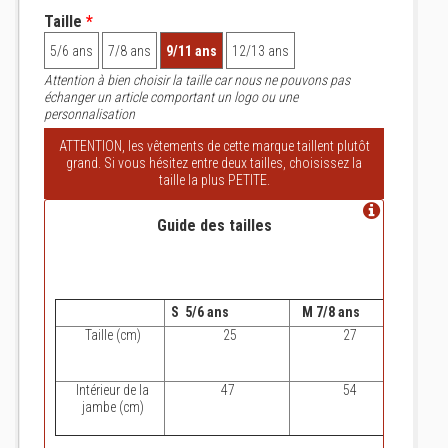
Taille
*
5/6 ans
7/8 ans
9/11 ans
12/13 ans
Attention à bien choisir la taille car nous ne pouvons pas
échanger un article comportant un logo ou une
personnalisation
ATTENTION, les vêtements de cette marque taillent plutôt
grand. Si vous hésitez entre deux tailles, choisissez la
taille la plus PETITE.
Guide des tailles
S 5/6 ans
M 7/8 ans
L 9/1
Taille (cm)
25
27
Intérieur de la
47
54
jambe (cm)